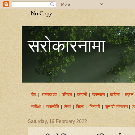
No Copy
सरोकारनामा
होम
|
आत्मकथ्य
|
परिचय
|
कहानी
|
उपन्यास
|
कविता
|
ग़ज़ल
समीक्षा
|
राजनीति
|
लेख
|
फ़िल्म
|
टिप्पणी
|
चुनावी संस्मरण
|
ड
Saturday, 19 February 2022