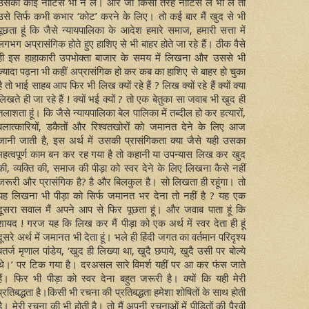
उसकी कोई नोटिस भी न ले। और जो किसी तरह नोटिस ले भी ले तो
उसे सिर्फ कभी कभार ‘कोट’ करने के लिए। तो कई बार मैं खुद से भी
पूछता हूं कि जैसे न्यायपालिका के आदेश हमारे समाज, हमारी सत्ता में
लगभग अप्रासंगिक होते हुए हाशिए से भी बाहर होते जा रहे हैं। ठीक वैसे
ही इस हाहाकारी उपभोक्ता बाजार के समय में लिखना और उससे भी
ज्यादा पढ़ना भी कहीं अप्रासंगिक हो कर कब का हाशिए से बाहर हो चुका
है तो भाई साहब आप फिर भी लिख क्यों रहे हैं ? लिख क्यों रहे हैं क्यों क्या
लिखते ही जा रहे हैं ! क्यों भई क्यों ? तो एक बेतुका सा जवाब भी खुद ही
तलाशता हूं। कि जैसे न्यायपालिका बेल पालिका में तब्दील हो कर हत्यारों,
बलात्कारियों, डकैतों और रिश्वतखोरों को जमानत देने के लिए आज
जानी जाती है, इस अर्थ में उसकी प्रासंगिकता क्या जैसे यही उसका
महत्वपूर्ण काम बन कर रह गया है तो कहानी या उपन्यास लिख कर खुद
की, व्यक्ति की, समाज की पीड़ा को स्वर देने के लिए लिखना कैसे नहीं
जरूरी और प्रासंगिक है? है और बिलकुल है। सो लिखता ही रहूंगा। तो
यह लिखना भी पीड़ा को सिर्फ जमानत भर देना तो नहीं है ? यह एक
दूसरा सवाल मैं अपने आप से फिर पूछता हूं। और जवाब पाता हूं कि
शायद ! गरज यह कि लिख कर मैं पीड़ा को एक अर्थ में स्वर देता ही हूं
दूसरे अर्थ में जमानत भी देता हूं। भले ही हिंदी जगत का वर्तमान परिदृश्य
बतर्ज मृणाल पांडेय, ‘खुद ही लिख्या था, खुदै छपाये, खुदै उसी पर बोल्ये
थे।’ पर टिक गया है। दरअसल सारे विमर्श यहीं पर आ कर फंस जाते
हैं। फिर भी पीड़ा को स्वर देना बहुत जरूरी है। क्यों कि यही मेरी
प्रतिबद्धता है।किसी भी रचना की प्रतिबद्धता हमेशा शोषितों के साथ होती
है। मेरी रचना की भी होती है। तो मैं अपनी रचनाओं में पीड़ितों की पैरवी