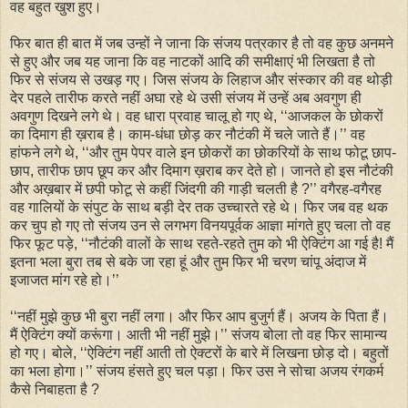
वह बहुत खुश हुए।
फिर बात ही बात में जब उन्हों ने जाना कि संजय पत्रकार है तो वह कुछ अनमने
से हुए और जब यह जाना कि वह नाटकों आदि की समीक्षाएं भी लिखता है तो
फिर से संजय से उखड़ गए। जिस संजय के लिहाज और संस्कार की वह थोड़ी
देर पहले तारीफ करते नहीं अघा रहे थे उसी संजय में उन्हें अब अवगुण ही
अवगुण दिखने लगे थे। वह धारा प्रवाह चालू हो गए थे, ‘‘आजकल के छोकरों
का दिमाग ही ख़राब है। काम-धंधा छोड़ कर नौटंकी में चले जाते हैं।’’ वह
हांफने लगे थे, ‘‘और तुम पेपर वाले इन छोकरों का छोकरियों के साथ फोटू छाप-
छाप, तारीफ छाप छूप कर और दिमाग ख़राब कर देते हो। जानते हो इस नौटंकी
और अख़बार में छपी फोटू से कहीं जिंदगी की गाड़ी चलती है ?’’ वगैरह-वगैरह
वह गालियों के संपुट के साथ बड़ी देर तक उच्चारते रहे थे। फिर जब वह थक
कर चुप हो गए तो संजय उन से लगभग विनयपूर्वक आज्ञा मांगते हुए चला तो वह
फिर फूट पड़े, ‘‘नौटंकी वालों के साथ रहते-रहते तुम को भी ऐक्टिंग आ गई है! मैं
इतना भला बुरा तब से बके जा रहा हूं और तुम फिर भी चरण चांपू अंदाज में
इजाजत मांग रहे हो।’’
‘‘नहीं मुझे कुछ भी बुरा नहीं लगा। और फिर आप बुजुर्ग हैं। अजय के पिता हैं।
मैं ऐक्टिंग क्यों करूंगा। आती भी नहीं मुझे।’’ संजय बोला तो वह फिर सामान्य
हो गए। बोले, ‘‘ऐक्टिंग नहीं आती तो ऐक्टरों के बारे में लिखना छोड़ दो। बहुतों
का भला होगा।’’ संजय हंसते हुए चल पड़ा। फिर उस ने सोचा अजय रंगकर्म
कैसे निबाहता है ?