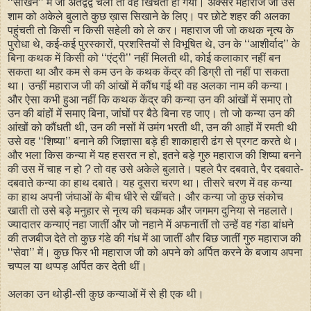
‘‘सीखने’’ में जो अंतर्द्वंद्व चला तो वह खिंचता ही गया। अक्सर महाराज जी उसे
शाम को अकेले बुलाते कुछ ख़ास सिखाने के लिए। पर छोटे शहर की अलका
पहुंचती तो किसी न किसी सहेली को ले कर। महाराज जी जो कथक नृत्य के
पुरोधा थे, कई-कई पुरस्कारों, प्रशस्तियों से विभूषित थे, उन के ‘‘आशीर्वाद’’ के
बिना कथक में किसी को ‘‘एंट्री’’ नहीं मिलती थी, कोई कलाकार नहीं बन
सकता था और कम से कम उन के कथक केंद्र की डिग्री तो नहीं पा सकता
था। उन्हीं महाराज जी की आंखों में कौंध गई थी वह अलका नाम की कन्या।
और ऐसा कभी हुआ नहीं कि कथक केंद्र की कन्या उन की आंखों में समाए तो
उन की बांहों में समाए बिना, जांघों पर बैठे बिना रह जाए। तो जो कन्या उन की
आंखों को कौंधती थी, उन की नसों में उमंग भरती थी, उन की आहों में रमती थी
उसे वह ‘‘शिष्या’’ बनाने की जिज्ञासा बड़े ही शाकाहारी ढंग से प्रगट करते थे।
और भला किस कन्या में यह हसरत न हो, इतने बड़े गुरु महाराज की शिष्या बनने
की उस में चाह न हो ? तो वह उसे अकेले बुलाते। पहले पैर दबवाते, पैर दबवाते-
दबवाते कन्या का हाथ दबाते। यह दूसरा चरण था। तीसरे चरण में वह कन्या
का हाथ अपनी जंघाओं के बीच धीरे से खींचते। और कन्या जो कुछ संकोच
खाती तो उसे बड़े मनुहार से नृत्य की चकमक और जगमग दुनिया से नहलाते।
ज्यादातर कन्याएं नहा जातीं और जो नहाने में अफनातीं तो उन्हें वह गंडा बांधने
की तजबीज देते तो कुछ गंडे की गंध में आ जातीं और बिछ जातीं गुरु महाराज की
‘‘सेवा’’ में। कुछ फिर भी महाराज जी को अपने को अर्पित करने के बजाय अपना
चप्पल या थप्पड़ अर्पित कर देती थीं।
अलका उन थोड़ी-सी कुछ कन्याओं में से ही एक थी।