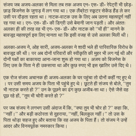
संजय जब अजय-अलका से मिला तब तक अजय एन॰ एस॰ डी॰ रेपेट्री भी छोड़-
छाड़ बिजनेस के जुगाड़ में लग गया था। एक लैंब्रेटा स्कूटर सेकेंड हैंड ले कर
उसी पर दौड़ता रहता था। नाटक-वाटक उस के लिए अब उतना महत्वपूर्ण नहीं
रह गया था। एन॰ एस॰ डी॰ की डिग्री उसे बेमानी जान पड़ती। और अंततः
अलका ही की तरह वह भी एन॰ एस॰ डी॰ और नाटक को ‘‘यों ही’’ मानने के
बावजूद महत्वपूर्ण इस लिए मानता था कि इसी वजह से उसे अलका मिली थी।
अलका-अजय ने, ओह सारी, अजय-अलका ने शादी भले ही पारिवारिक विरोध के
बावजूद की थी। पर अब दोनों परिवारों की स्वीकृति की मुहर भी लग गई थी और
दोनों पक्षों का बाकायदा आना-जाना शुरू हो गया था। अजय को बिजनेस के
लिए उस के पिता ने ही उकसाया था और कुछ रुपए भी इस ख़ातिर उसे दिए थे।
एक रोज संजय अचानक ही अजय-अलका के घर पहुंचा तो दोनों कहीं गए हुए थे
। पर उसी समय अजय के पिता भी पहुंचे हुए थे। छूटते ही संजय से बोले, ‘‘तुम
भी नाटक करते हो ?’’ उन के पूछने का ढंग कुछ अजीब-सा था। ऐसे जैसे वह
पूछ रहे हों, ‘‘तुम भी चोरी करते हो ?’’
पर जब संजय ने लगभग उसी अंदाज में कि, ‘‘क्या तुम भी चोर हो ?’’ कहा कि,
‘‘नहीं।’’ और बड़ी कठोरता से दुहराया, ‘‘नहीं, बिलकुल नहीं।’’ तो उस के
पिता थोड़ा सहज हुए और बताया कि वह अजय के पिता हैं। तो संजय ने उन्हें
आदर और विनयपूर्वक नमस्कार किया।