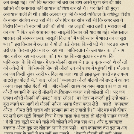
अब समझ गई। क्यों कि महाराज जी उस का हाथ अपने पुरुष अंग की ओर
खींचने की अनायास नहीं सायास कोशिश कर रहे थे। पर चेहरे की मुद्रा
अनायास वाली ही थी। और अलका गुरु जी के भारी व्यक्तित्व के वशीभूत विरोध
के बजाय संकोच बरत रही थी। और फिर वह सोच रही थी कि अगर उस ने
विरोध किया तो बदनामी उसी की होगी। वह लड़की जात ठहरी। महाराज जी
का क्या ? फिर उसे अचानक एक जासूसी किताब की याद आ गई। मोहनलाल
भास्कर की संस्मरणात्मक जासूसी किताब ‘‘मैं पाकिस्तान में भारत का जासूस
था।’’ इस किताब में अलका ने यों तो कई रोचक किस्से पढ़े थे। पर इस समय
उसे एक किस्सा तुरंत याद आ रहा था। पाकिस्तान के उस शहर का तो नाम
याद नहीं आ रहा था अलका को। पर वह किस्सा मुख़्तसर यह था कि
पाकिस्तान के किसी शहर में एक मौलवी साहब थे। झाड़ फूंक करते थे औरतों
की अकेले में। किसिम-किसिम की औरतें उन की शरण में पहुंचती थीं। मौलाना
का जब किसी सुंदर स्त्री पर दिल आ जाता था तो झाड़ फूंक करते वह लगभग
डांटते हुए बोलते थे, ‘‘नाड़ा खोल !’’ ज्यादातर औरतें मौलवी की डपट में आ कर
अपना नाड़ा खोल बैठती थीं। और मौलवी साहब का काम आसान हो जाता था।
औरतें बदनामी के डर से मौलवी के खि़लाफ जबान नहीं खोलती थीं। पर जब
एकाध औरतें मौलवी की डपट ‘‘नाड़ा खोल !’’ पर ऐतराज करती हुई उन्हें भला-
बुरा कहने पर आतीं तो मौलवी फौरन अपना पैतरा बदल लेते। कहते ‘‘कमबख़्त
औरत ! नीयत तेरी ख़राब और इल्जाम हम पर लगाती है।’’ और वह वहीं दीवार
पर लगी एक खूंटी दिखाते जिस में एक नाड़ा बंधा रहता तो मौलवी साहब गरजते,
‘‘मैं तो उस खूंटी पर बंधे नाड़े को खोलने को कह रहा था। और तू कमबख़्त
बदजात औरत मुझ पर तोहमत लगाने लग पड़ी। भाग कमबख़्त तेरा इलाज अब
अल्ला पाक के कर्म से हम नहीं कर सकते।’’ बेचारी मौलवी की मारी औरत