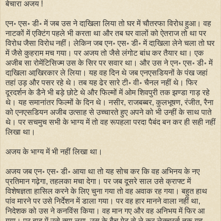
बेचारा अजय !
एन॰ एस॰ डी॰ में जब उस ने दाखि़ला लिया तो घर में चौतरफा विरोध हुआ। वह
नाटकों में एक्टिंग पहले भी करता था और तब घर वालों को ऐतराज तो था पर
विरोध जैसा विरोध नहीं। लेकिन जब एन॰ एस॰ डी॰ में दाखि़ला लेने चला तो घर
में जैसे कुहराम मच गया। पर अजय तो जैसे लंगोट बांध कर तैयार था। एक
अजीब सा रोमेंटिसिज्म उस के सिर पर सवार था। और उस ने एन॰ एस॰ डी॰ में
दाखि़ला आखि़रकार ले लिया। यह वह दिन थे जब एनएसडियनों के पंख जहां
तहां उड़ और पसर रहे थे। तब यह ढेर सारे टी॰ वी॰ चैनल नहीं थे। फिर
दूरदर्शन के डैने भी बड़े छोटे थे और फिल्मों में ओम शिवपुरी तक झण्डा गाड़ रहे
थे। यह समानांतर फिल्मों के दिन थे। नसीर, राजबब्बर, कुलभूषण, रंजीत, रैना
को एनएसडियन अजीब उत्साह से उच्चारते हुए अपने को भी उन्हीं के साथ पाते
थे। पर सचमुच सभी के भाग्य में तो वह रूपहला परदा पैबंद बन कर ही सही नहीं
लिखा था।
अजय के भाग्य में भी नहीं लिखा था।
अजय जब एन॰ एस॰ डी॰ आया था तो यह सोच कर कि वह अभिनय के नए
प्रतिमान गढ़ेगा, तहलका मचा देगा। पर जब दूसरे साल उसे क्राफ्ट में
विशेषज्ञता हासिल करने के लिए चुना गया तो वह अवाक रह गया। बहुत हाथ
पांव मारने पर उसे निर्देशन में डाला गया। पर वह हार मानने वाला नहीं था,
निदेशक को उस ने कनविंस किया। वह मान गए और वह अनिभय में फिर आ
गया। पर बाद में उसे क्या लगा, उस के बैच मेट से ले कर लेक्चरर्स तक यह