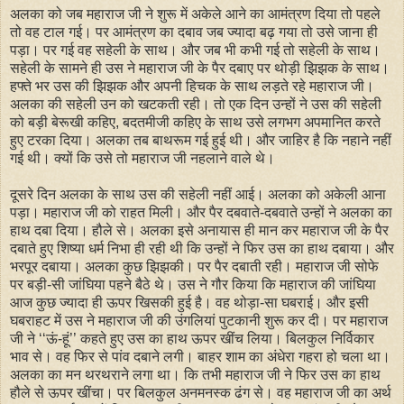
अलका को जब महाराज जी ने शुरू में अकेले आने का आमंत्रण दिया तो पहले
तो वह टाल गई। पर आमंत्रण का दबाव जब ज्यादा बढ़ गया तो उसे जाना ही
पड़ा। पर गई वह सहेली के साथ। और जब भी कभी गई तो सहेली के साथ।
सहेली के सामने ही उस ने महाराज जी के पैर दबाए पर थोड़ी झिझक के साथ।
हफ्ते भर उस की झिझक और अपनी हिचक के साथ लड़ते रहे महाराज जी।
अलका की सहेली उन को खटकती रही। तो एक दिन उन्हों ने उस की सहेली
को बड़ी बेरूखी कहिए, बदतमीजी कहिए के साथ उसे लगभग अपमानित करते
हुए टरका दिया। अलका तब बाथरूम गई हुई थी। और जाहिर है कि नहाने नहीं
गई थी। क्यों कि उसे तो महाराज जी नहलाने वाले थे।
दूसरे दिन अलका के साथ उस की सहेली नहीं आई। अलका को अकेली आना
पड़ा। महाराज जी को राहत मिली। और पैर दबवाते-दबवाते उन्हों ने अलका का
हाथ दबा दिया। हौले से। अलका इसे अनायास ही मान कर महाराज जी के पैर
दबाते हुए शिष्या धर्म निभा ही रही थी कि उन्हों ने फिर उस का हाथ दबाया। और
भरपूर दबाया। अलका कुछ झिझकी। पर पैर दबाती रही। महाराज जी सोफे
पर बड़ी-सी जांघिया पहने बैठे थे। उस ने गौर किया कि महाराज की जांघिया
आज कुछ ज्यादा ही ऊपर खिसकी हुई है। वह थोड़ा-सा घबराई। और इसी
घबराहट में उस ने महाराज जी की उंगलियां पुटकानी शुरू कर दी। पर महाराज
जी ने ‘‘ऊं-हूं’’ कहते हुए उस का हाथ ऊपर खींच लिया। बिलकुल निर्विकार
भाव से। वह फिर से पांव दबाने लगी। बाहर शाम का अंधेरा गहरा हो चला था।
अलका का मन थरथराने लगा था। कि तभी महाराज जी ने फिर उस का हाथ
हौले से ऊपर खींचा। पर बिलकुल अनमनस्क ढंग से। वह महाराज जी का अर्थ