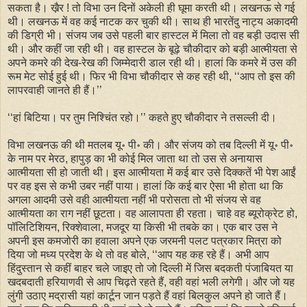
सकता है। खै़र ! तो विभा उन दिनों अकेली ही घूमा करती थी। लखनऊ से गई
थी। लखनऊ में वह कई नाटक कर चुकी थी। साथ ही भारतेंदु नाट्य अकादमी
की डिग्री भी। संजय जब उसे पहली बार हास्टल में मिला तो वह बड़ी उदास सी
थी। और कहीं जा रही थी। वह हास्टल के बूढ़े चौकीदार को बड़ी आत्मीयता से
अपने कमरे की देख-रेख की जिम्मेदारी डाल रही थी। हालां कि कमरे में उस की
रूम मेट सोई हुई थी। फिर भी विभा चौकीदार से कह रही थी, ‘‘आप तो इस की
लापरवाही जानते ही हैं।’’
‘‘हां बिटिया। पर तुम निश्चिंत रहो।’’ कहते हुए चौकीदार ने तसल्ली दी।
विभा लखनऊ की थी मतलब यू॰ पी॰ की। और संजय को तब दिल्ली में यू॰ पी॰
के नाम पर मेरठ, हापुड़ का भी कोई मिल जाता था तो उस से अनायास
आत्मीयता सी हो जाती थी। इस आत्मीयता में कई बार उसे दिक्कतें भी पेश आईं
पर वह इस से कभी उबर नहीं पाया। हालां कि कई बार ऐसा भी होता था कि
अगला आदमी उसे वही आत्मीयता नहीं भी परोसता तो भी संजय से वह
आत्मीयता का राग नहीं छूटता। वह आलापता ही रहता। चाहे वह ब्यूरोक्रेट हो,
पॉलिटिशियन, रिक्शेवाला, मजदूर या किसी भी तबके का। एक बार उस ने
अपनी इस कमजोरी का हवाला अपने एक जरमनी पलट पत्रकार मित्रा को
दिया जो मध्य प्रदेश के थे तो वह बोले, ‘‘आप यह कह रहे हैं। अभी आप
हिंदुस्तान से कहीं बाहर चले जाइए तो जो दिल्ली में जिस बदकती पंजाबियत या
खदबदाती हरियाणवी से आप चिढ़ते रहते हैं, वही वहां भली लगेगी। और जो यह
लुंगी उठाए मद्रासी यहां कार्टून जान पड़ते हैं वहां बिलकुल अपने हो जाते हैं।