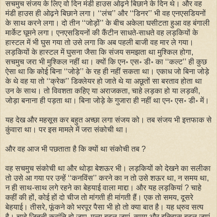
सचमुच संजय के लिए वो दिन मंडी हाउस ओढ़ने बिछाने के दिन थे। और वह
मंडी हाउस ही ओढ़ने बिछाने लगा। ‘‘लंच’’ और ‘‘डिनर’’ भी वह एनएसडियनों
के साथ करने लगा। दो तीन ‘‘जोड़ों’’ के बीच अकेला घसीटता हुआ वह बंगाली
मार्केट घूमने लगा। एनएसडियनों की कैंटीन साधते-साधते वह लड़कियों के
हास्टल में भी घुस गया तो उसे लगा कि अब पहली बाजी वह मार ले गया।
लड़कियों के हास्टल में घुसना जैसा कि संजय समझता था मुश्किल होगा,
सचमुच जरा भी मुश्किल नहीं था। क्यों कि एन॰ एस॰ डी॰ का ‘‘कल्ट’’ ही कुछ
ऐसा था कि कोई बिना ‘‘जोड़े’’ के रह ही नहीं सकता था। एकाध जो बिना जोड़े
के थे वह या तो ‘‘क्रेक’’ डिक्लेयर हो जाते थे या अछूतों सा बरताव होता था
उन के साथ। तो विवशता कहिए या अराजकता, चाहे लड़का हो या लड़की,
जोड़ा बनाना ही पड़ता था। बिना जोड़े के गुजारा ही नहीं था एन॰ एस॰ डी॰ में।
यह देख और महसूस कर बहुत अच्छा लगा संजय को। तब संजय भी इत्तफाक से
कुंवारा था। पर इस मामले में जरा संकोची था।
और वह आज भी पछताता है कि क्यों था संकोची तब ?
वह सचमुच संकोची था और थोड़ा बेशऊर भी। लड़कियों को देखने का सलीका
तो उसे आ गया पर उन्हें ‘‘कनविंस’’ करने का न तो उसे शऊर था, न समय था,
न ही साथ-साथ लगे रहने का बेहयाई वाला माद्दा। और यह लड़कियां ? चाहे
कहीं की हों, कोई हों दो चीज तो मांगती ही मांगती हैं। एक तो समय, दूसरे
बेहयाई। तीसरे, फूंकने को भरपूर पैसा भी हो तो क्या बात है। यह ध्रुव सत्य
है। चाहे जितनी क्रांति हो जाए, मूल्य बदल जाएं, समय और इतिहास बदल जाएं