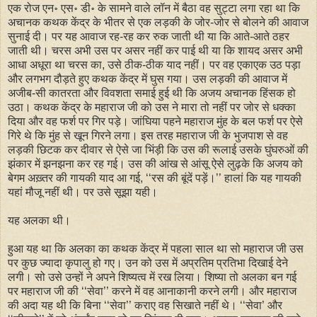
एक रोज एन॰ एस॰ डी॰ के सामने वाले लॉन में बैठा वह सुट्टा लगा रहा था कि
अचानक कथक केंद्र के भीतर से एक लड़की के जोर-जोर से बोलने की आवाज
सुनाई दी। पर यह आवाज रह-रह कर रुक जाती थी या कि आते-आते ठहर
जाती थी। चरस अभी उस पर असर नहीं कर पाई थी या कि शायद असर अभी
आधा अधूरा था चरस का, उसे ठीक-ठीक याद नहीं। पर वह एकाएक उठ पड़ा
और लगभग दौड़ते हुए कथक केंद्र में घुस गया। उस लड़की की आवाज में
अजीब-सी कातरता और विवशता समाई हुई थी कि अजय अचानक हिंसक हो
उठा। कथक केंद्र के महाराज जी को उस ने मारा तो नहीं पर जोर से धक्का
दिया और वह फर्श पर गिर पड़े। जांघिया पहने महाराज मुंह के बल फर्श पर ऐसे
गिरे थे कि मुंह से खून गिरने लगा। इस तरह महाराज जी के भुजपाश से वह
लड़की छिटक कर दीवार से ऐसे जा भिंड़ी कि उस की रूलाई उसके घुंघरुओं की
झंकार में झनझना कर रह गई। उस की आंख से आंसू ऐसे लुढ़के कि अजय को
बेगम अख़्तर की गायकी याद आ गई, ‘‘रस की बूंदें पड़ें।’’ हालां कि यह गायकी
यहां मौजू नहीं थी। पर उसे सूझा यही।
यह अलका थी।
हुआ यह था कि अलका का कथक केंद्र में पहला साल था सो महाराज जी उस
पर कुछ ज्यादा कृपालु हो गए। उन को उस में अप्रतिम प्रतिभा दिखाई देने
लगी। सो उसे उन्हों ने अपने शिष्यत्व में रख लिया। शिष्या तो अलका बन गई
पर महाराज जी की ‘‘सेवा’’ करने में वह आनाकानी करने लगी। और महाराज
की अदा यह थी कि बिना ‘‘सेवा’’ कराए वह सिखाते नहीं थे। ‘‘सेवा’ और