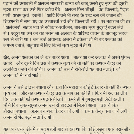
पढ़ाने की उतावली में अलका नामधारी कन्या को काबू करते हुए नृत्य की दूसरी
मुद्रा धारण कर उसे फिर दबोच बैठे। अलका फिर चीख़ी। वह चिल्लाई, ‘‘दुष्ट
पापी, अधम कुत्ते, हरामी !’’ आदि जितने भी तरह के शब्द उस की जबान की
डिक्शनरी में समा पाए वह उच्चारती रही और चिल्लाती रही। पर महाराज जी हर
‘‘अलंकार’’ सहज भाव से स्वीकार-स्वीकार, बार-बार नृत्य मुद्राएं बदल लेते
थे। अद्भुत था उन का यह नर्तन जो अलका के अशिष्ट वाचन के बावजूद सहज
रूप से जारी था। जब उन्हें अचानक अजय ने ढकेला तो भी वह अलका को
लगभग दबोचे, बाहुपाश में लिए किसी नृत्य मुद्रा में ही थे।
खै़र, अजय अलका को ले कर बाहर आया। बाहर आ कर अलका ने अपने घुंघरू
उतारे। और दूसरे दिन उस ने कथक नृत्य को तो नहीं पर कथक केंद्र को
अलविदा कहने की सोची। अजय को उस ने रोते-रोते यह बात बताई। जो
अजय को भी नहीं भाई।
अजय ने उसे ढांढस बंधाया और कहा कि महाराज कोई ठेकेदार तो नहीं है कथक
नृत्य का। और यह कथक केंद्र उस के बाप का नहीं है। फिर भी अलका तीन
दिन तक नहीं गई कथक पढ़ने-सीखने। कमरे ही में गुमसुम पड़ी लेटी रहती।
चौथे दिन सुबह-सुबह अजय उस से हास्टल में मिलने आया। उस ने फिर
हौंसला बंधाया। अलका कथक केंद्र जाने लगी। कथक केंद्र क्या जाने लगी,
अजय से भेंट बढ़ने-बढ़ाने लगी।
यह एन॰ एस॰ डी॰ में शायद पहली बार हो रहा था कि कोई लड़का एन॰ एस॰ डी॰