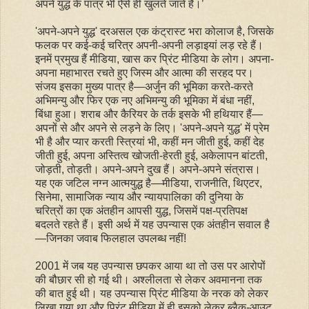
अपने युद्ध के पात्र भी ऐसे ही खुलते जाते हैं।’
'अपने-अपने युद्ध' दरअसल एक कंट्रास्ट भरा कोलाज है, जिसके
फलक पर कई-कई चरित्र अपनी-अपनी लड़ाइयां लड़ रहे हैं।
इनमें प्रमुख हैं मीडिया, खास कर प्रिंट मीडिया के लोग। अपना-
अपना महाभारत रचते हुए जिस्म और आत्मा की सरहद पर।
संजय इसका मुख्य पात्र है—अर्जुन की भूमिका करते-करते
अभिमन्यु और फिर एक नए अभिमन्यु की भूमिका में बंधा नहीं,
बिंधा हुआ। शराब और कैरियर के तर्क इसके भी हथियार हैं—
अपनों से और अपने से लड़ने के लिए। 'अपने-अपने युद्ध' में प्रेम
भी है और प्यार करती स्त्रियां भी, कहीं मन जीती हुई, कहीं देह
जीती हुई, अपना अस्तित्व खोजती-हेरती हुई, अकेलापन बांटती,
जोड़ती, तोड़ती। अपने-अपने दुख हैं। अपने-अपने संत्रास।
यह एक जटिल नग्न आत्मयुद्ध है—मीडिया, राजनीति, थिएटर,
सिनेमा, सामाजिक न्याय और न्यायपालिका की दुनिया के
चरित्रों का एक अंतहीन आपसी युद्ध, जिसमें पक्ष-प्रतिपक्ष
बदलते रहते हैं। इसी अर्थ में यह उपन्यास एक अंतहीन सवाल है
—जिनका जवाब फिलहाल उपलब्ध नहीं!
2001 में जब यह उपन्यास छपकर आया था तो उस पर आरोपों
की बौछार सी हो गई थी। अश्लीलता से लेकर अवमानना तक
की बात हुई थी। यह उपन्यास प्रिंट मीडिया के नरक को लेकर
लिखा गया था और प्रिंट मीडिया में ही इसको लेकर ब्लैक-आउट