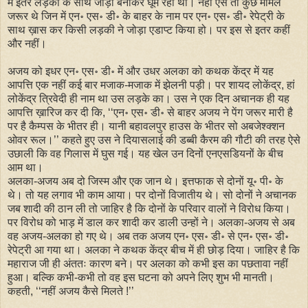
में इतर लड़की के साथ जोड़ा बनाकर घूम रहा था। नहीं ऐसे तो कुछ मामले
जरूर थे जिन में एन॰ एस॰ डी॰ के बाहर के नाम पर एन॰ एस॰ डी॰ रेपेट्री के
साथ ख़ास कर किसी लड़की ने जोड़ा एडाप्ट किया हो। पर इस से इतर कहीं
और नहीं।
अजय को इधर एन॰ एस॰ डी॰ में और उधर अलका को कथक केंद्र में यह
आपत्ति एक नहीं कई बार मजाक-मजाक में झेलनी पड़ी। पर शायद लोकेंद्र, हां
लोकेंद्र त्रिवेदी ही नाम था उस लड़के का। उस ने एक दिन अचानक ही यह
आपत्ति ख़ारिज कर दी कि, ‘‘एन॰ एस॰ डी॰ से बाहर अजय ने पेंग जरूर मारी है
पर है कैम्पस के भीतर ही। यानी बहावलपुर हाउस के भीतर सो अबजेश्क्शन
ओवर रूल।’’ कहते हुए उस ने दियासलाई की डब्बी कैरम की गौटी की तरह ऐसे
उछाली कि वह गिलास में घुस गई। यह खेल उन दिनों एनएसडियनों के बीच
आम था।
अलका-अजय अब दो जिस्म और एक जान थे। इत्तफाक से दोनों यू॰ पी॰ के
थे। तो यह लगाव भी काम आया। पर दोनों विजातीय थे। सो दोनों ने अचानक
जब शादी की ठान ली तो जाहिर है कि दोनों के परिवार वालों ने विरोध किया।
पर विरोध को भाड़ में डाल कर शादी कर डाली उन्हों ने। अलका-अजय से अब
वह अजय-अलका हो गए थे। अब तक अजय एन॰ एस॰ डी॰ से एन॰ एस॰ डी॰
रेपेट्री आ गया था। अलका ने कथक केंद्र बीच में ही छोड़ दिया। जाहिर है कि
महाराज जी ही अंततः कारण बने। पर अलका को कभी इस का पछतावा नहीं
हुआ। बल्कि कभी-कभी तो वह इस घटना को अपने लिए शुभ भी मानती।
कहती, ‘‘नहीं अजय कैसे मिलते !’’