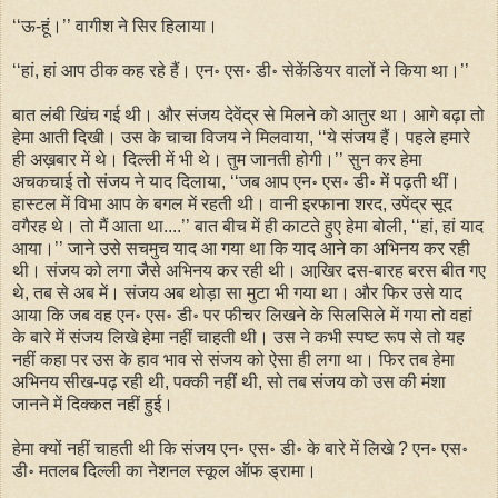
‘‘ऊ-हूं।’’ वागीश ने सिर हिलाया।
‘‘हां, हां आप ठीक कह रहे हैं। एन॰ एस॰ डी॰ सेकेंडियर वालों ने किया था।’’
बात लंबी खिंच गई थी। और संजय देवेंद्र से मिलने को आतुर था। आगे बढ़ा तो
हेमा आती दिखी। उस के चाचा विजय ने मिलवाया, ‘‘ये संजय हैं। पहले हमारे
ही अख़बार में थे। दिल्ली में भी थे। तुम जानती होगी।’’ सुन कर हेमा
अचकचाई तो संजय ने याद दिलाया, ‘‘जब आप एन॰ एस॰ डी॰ में पढ़ती थीं।
हास्टल में विभा आप के बगल में रहती थी। वानी इरफाना शरद, उपेंद्र सूद
वगैरह थे। तो मैं आता था....’’ बात बीच में ही काटते हुए हेमा बोली, ‘‘हां, हां याद
आया।’’ जाने उसे सचमुच याद आ गया था कि याद आने का अभिनय कर रही
थी। संजय को लगा जैसे अभिनय कर रही थी। आखि़र दस-बारह बरस बीत गए
थे, तब से अब में। संजय अब थोड़ा सा मुटा भी गया था। और फिर उसे याद
आया कि जब वह एन॰ एस॰ डी॰ पर फीचर लिखने के सिलसिले में गया तो वहां
के बारे में संजय लिखे हेमा नहीं चाहती थी। उस ने कभी स्पष्ट रूप से तो यह
नहीं कहा पर उस के हाव भाव से संजय को ऐसा ही लगा था। फिर तब हेमा
अभिनय सीख-पढ़ रही थी, पक्की नहीं थी, सो तब संजय को उस की मंशा
जानने में दिक्कत नहीं हुई।
हेमा क्यों नहीं चाहती थी कि संजय एन॰ एस॰ डी॰ के बारे में लिखे ? एन॰ एस॰
डी॰ मतलब दिल्ली का नेशनल स्कूल ऑफ ड्रामा।