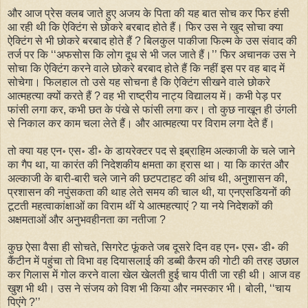
और आज प्रेस क्लब जाते हुए अजय के पिता की यह बात सोच कर फिर हंसी
आ रही थी कि ऐक्टिंग से छोकरे बरबाद होते हैं। फिर उस ने खुद सोचा क्या
ऐक्टिंग से भी छोकरे बरबाद होते हैं ? बिलकुल पाकीजा फिल्म के उस संवाद की
तर्ज पर कि ‘‘अफसोस कि लोग दूध से भी जल जाते हैं।’’ फिर अचानक उस ने
सोचा कि ऐक्टिंग करने वाले छोकरे बरबाद होते हैं कि नहीं इस पर वह बाद में
सोचेगा। फिलहाल तो उसे यह सोचना है कि ऐक्टिंग सीखने वाले छोकरे
आत्महत्या क्यों करते हैं ? वह भी राष्ट्रीय नाट्य विद्यालय में। कभी पेड़ पर
फांसी लगा कर, कभी छत के पंखे से फांसी लगा कर। तो कुछ नाखून ही उंगली
से निकाल कर काम चला लेते हैं। और आत्महत्या पर विराम लगा देते हैं।
तो क्या यह एन॰ एस॰ डी॰ के डायरेक्टर पद से इब्राहिम अल्काजी के चले जाने
का गैप था, या कारंत की निदेशकीय क्षमता का ह्रास था। या कि कारंत और
अल्काजी के बारी-बारी चले जाने की छटपटाहट की आंच थी, अनुशासन की,
प्रशासन की नपुंसकता की थाह लेते समय की चाल थी, या एनएसडियनों की
टूटती महत्वाकांक्षाओं का विराम थीं ये आत्महत्याएं ? या नये निदेशकों की
अक्षमताओं और अनुभवहीनता का नतीजा ?
कुछ ऐसा वैसा ही सोचते, सिगरेट फूंकते जब दूसरे दिन वह एन॰ एस॰ डी॰ की
कैंटीन में पहुंचा तो विभा वह दियासलाई की डब्बी कैरम की गोटी की तरह उछाल
कर गिलास में गोल करने वाला खेल खेलती हुई चाय पीती जा रही थी। आज वह
खुश भी थी। उस ने संजय को विश भी किया और नमस्कार भी। बोली, ‘‘चाय
पिएंगे ?’’