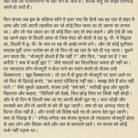
यहां तक कि पाकिस्तानी भी वहां सगे हो जाते हैं। बल्कि कहूं कि समूचे एशियाई
अपने हो जाते हैं।
फिर संजय जब इस के संक्षिप्त ब्योरे में उतर गया कि कैसे जब वह गांव से शहर में
आया और उसे अपनी तहसील का जो कोई मिल जाता था तो अपना सा लगता
था। और जो गांव जवार का जो कोई मिल जाए तो क्या कहने। और ऐसे ही जब
वह अपने शहर से दिल्ली आया तो जिस मेरठ की बोली से वह यू॰ पी॰ में चिढ़ता
था, दिल्ली में यू॰ पी॰ के नाम पर वह भी अच्छे लगने लगे। और जो कोई पूर्वांचल
मतलब पूर्वी उत्तर प्रदेश का हो तो फिर तो वह उस के गले ही पड़ जाता। पूछने
लग जाता कि, ‘‘भोजपुरी बोलते हैं कि नहीं ?’’ और फिर, ‘‘कहां घर है ? का
करीले ? कब से बाड़ीं इहां ?’’ जैसे सवालों का सिलसिला थमता ही नहीं था।
पर ज्यादातर लोग भोजपुरी न बोल पाने का स्वांग करते तो संजय उन्हें
धिक्कारता। ख़ूब धिक्कारता। तो उन में से कुछ तो भोजपुरी पर उतर आते पर
जो फिर भी ढिठाई करते, ‘‘का बताएं प्रैक्टिस नहीं रहा। समझ लेते हैं बोल नहीं
पाते।’’ जैसे जुमले उछालते, संजय उन्हें ‘‘शर्म शर्म,’’ सरीखी कुछ और खुराकें
खिलाता और कहता, ‘‘सिंधियों को देखो, सिंध छोड़ दिया पर सिंधी नहीं छोड़ी।
और ये दो दिन से दिल्ली क्या आ गए अपनी बोली भूल गए। कल थोड़ी और
तरक्की कर लेंगे तो अपनी मां को भी भूल जाएंगे। क्या तो वह अनपढ़ गंवार है,
फिगर ठीक नहीं है। और परसों जो विदेश चले गए तो अपना देश भूल जाएंगे।
क्या तो पिछड़ा है।’’ वगैरह-वगैरह जब संजय सुनाता तो ज्यादातर भोजपुरी क्षेत्र
से आए लोग और बिदक जाते और उस से कतराते रहते। पर संजय को कोई
फर्क नहीं पड़ता था।