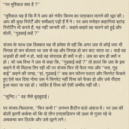
‘‘पर मुश्किल क्या है ?’’
‘‘मुश्किल यह है कि मैं ने आप को गंभीर किस्म का पत्रकार मानने की भूल की।
आप की कुछ रिपोर्टें और समीक्षाएं पढ़ी हैं मैं ने। पर आप मनोहर कहानियां ब्रांड
रिपोर्टिंग भी करते हैं, यह नहीं जानती थीं। कहते-कहते वह चलने को हुई और
बोली, ‘‘गुडबाई कहें ?’’
संजय के साथ एक दिक्कत यह भी हमेशा से रही कि अगर उस से कोई जरा भी
तिरछा हो कर बोलता था उस से वह और तिरछा हो कर कट जाता था। चाहे वह
लड़की ही क्यों न हो, चाहे वह संपादक ही क्यों न हो। उस का बाप ही क्यों न
हो। सो जब विभा ने उस से कहा कि, ‘‘गुडबाई कहें ?’’ तो हालां कि उस के इस
कहने में भी मिठास तिर रही थी पर संजय फिर भी फैल गया और ‘‘यस, गुड
बाई’’ कहने की जगह, ‘‘हां, गुडबाई !’’ कह कर फौरन पलटा और सिगरेट फेंकते
हुए ऐसे चल दिया गोया उस ने सिगरेट नहीं विभा को फेंका हो और उसे रौंदता
हुआ चला जा रहा हो। जाहिर है विभा को ऐसी उम्मीद नहीं थी।
‘‘सुनिए।’’ वह जैसे बुदबुदाई।
पर संजय-चिल्लाया, ‘‘फिर कभी !’’ लगभग कैंटीन वाले अंदाज में। पर उस की
बोली इतनी कर्कश थी कि दो तीन एनएसडियन जो उधर से गुजर रहे थे
अचकचा कर ठिठके और उसे घूरने लगे।