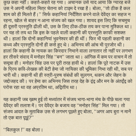
कुछ कहा नहीं। कहते-कहते रह गया। अचानक उसे याद आया कि ग्यारह बजे
उस ने अपनी महिला मित्र चेतना को टाइम दे रखा है। बोला, ‘‘तो ठीक है कल
शाम को ही मिलते हैं।’’ सिर्फ कहानियां निर्देशित करने वाले देवेंद्र का सहज न
रहना, खोल से बाहर न आना संजय को खल गया। शायद इस लिए कि सचमुच
ही दूसरी प्रस्तुति ढीली थी, उस के लिए ठीक-ठीक तय कर पाना मुश्किल था।
पर यह तो तय था कि इस के पहले वाली कहानी की प्रस्तुति काफी सशक्त
थी। हालां कि दोनों कहानियां भुवनेश्वर की ही थीं। फिर भी पहली कहानी का
कथ्य और प्रस्तुति दोनों ही कसे हुए थे। अभिनय की आंच भी पुरजोर थी।
हालां कि कहानी के नायक का किरदार निभाने वाला लगातार तो नहीं पर लगभग
हर तीसरे संवाद में मनोहर सिंह ‘‘बन’’ जाता था। आंगिक में कम पर वाचन में तो
समूचा ही। मनोहर सिंह उस पर पूरी तरह हावी थे। हालां कि पूरे नाटक में उस
के प्रिय कवि-लेखक की बेटी हेमा जो नायिका की भूमिका निभा रही थी, सब पर
भारी थी। कहानी थी ही स्त्री-पुरुष संबंधों की सुलगन, थकन और जेहन के
जद्दोजहद की। पर हेमा का अभिनय जिस तरह देह के द्वंद्व और मन के अंतर्द्वंद्व को
परोस रहा था वह अप्रतिम था, अद्वितीय था।
यह कहानी जब ख़त्म हुई तो मध्यांतर में संजय भागा-भागा मंच के पीछे चला गया
देवेंद्र की तलाश में। पर देवेंद्र के बजाय वह ‘‘मनोहर सिंह’’ मिल गया। तो
संजय आदत के मुताबिक उस से लगभग पूछते हुए बोला, ‘‘अगर आप बुरा न मानें
तो एक बात पूछूं?’’
‘‘बिलकुल !’’ वह बोला।