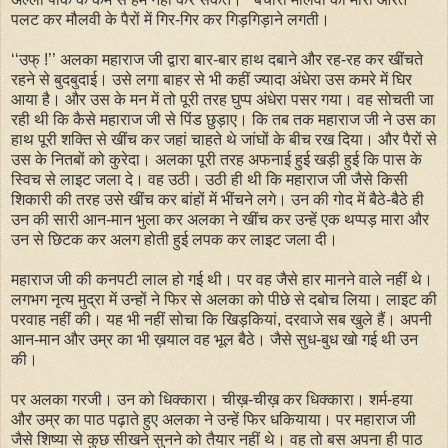
पलट कर मौलवी के पैरों में गिर-गिर कर गिड़गिड़ाने लगती।
‘‘उफ् !’’ अलका महाराज जी द्वारा बार-बार हाथ दबाने और रह-रह कर खींचते
रहने से बुदबुदाई। उसे लगा बाहर से भी कहीं ज्यादा अंधेरा उस कमरे में घिर
आया है। और उस के मन में तो पूरी तरह घुप्प अंधेरा पसर गया। वह सोचती जा
रही थी कि कैसे महाराज जी से पिंड छुड़ाए। कि तब तक महाराज जी ने उस का
हाथ पूरी शक्ति से खींच कर जहां चाहते थे जांघों के बीच रख दिया। और पैरों से
उस के नितबों को कुरेदा। अलका पूरी तरह अफनाई हुई खड़ी हुई कि पास के
स्विच से लाइट जला दे। वह उठी। उठी ही थी कि महाराज जी जैसे किसी
शिकारी की तरह उसे खींच कर बांहों में भींचने लगे। उन की गोद में बैठे-बैठे ही
उन की सारी आन-मान भुला कर अलका ने खींच कर उन्हें एक थप्पड़ मारा और
उन से छिटक कर अलग होती हुई लपक कर लाइट जला दी।
महाराज जी की कनपटी लाल हो गई थी। पर वह जैसे हार मानने वाले नहीं थे।
लगभग नृत्य मुद्रा में उन्हों ने फिर से अलका को पीछे से दबोच लिया। लाइट की
परवाह नहीं की। यह भी नहीं सोचा कि खिड़कियां, दरवाजे सब खुले हैं। अपनी
आन-मान और उम्र का भी ख़याल वह भूल बैठे। जैसे सुध-बुध खो गई थी उन
की।
पर अलका गरजी। उन को धिक्कारा। चीख़-चीख़ कर धिक्कारा। शर्म-हया
और उम्र का पाठ पढ़ाते हुए अलका ने उन्हें फिर धकियाया। पर महाराज जी
जैसे शिष्या से कुछ सीखने सुनने को तैयार नहीं थे। वह तो बस अपना ही पाठ